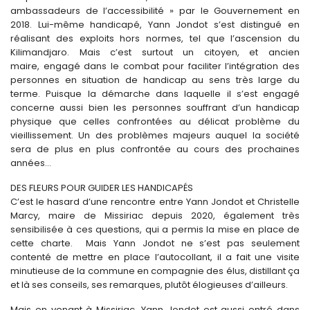
ambassadeurs de l’accessibilité » par le Gouvernement en
2018. Lui-même handicapé, Yann Jondot s’est distingué en
réalisant des exploits hors normes, tel que l’ascension du
Kilimandjaro. Mais c’est surtout un citoyen, et ancien
maire, engagé dans le combat pour faciliter l’intégration des
personnes en situation de handicap au sens très large du
terme. Puisque la démarche dans laquelle il s’est engagé
concerne aussi bien les personnes souffrant d’un handicap
physique que celles confrontées au délicat problème du
vieillissement. Un des problèmes majeurs auquel la société
sera de plus en plus confrontée au cours des prochaines
années…
DES FLEURS POUR GUIDER LES HANDICAPÉS
C’est le hasard d’une rencontre entre Yann Jondot et Christelle
Marcy, maire de Missiriac depuis 2020, également très
sensibilisée à ces questions, qui a permis la mise en place de
cette charte. Mais Yann Jondot ne s’est pas seulement
contenté de mettre en place l’autocollant, il a fait une visite
minutieuse de la commune en compagnie des élus, distillant ça
et là ses conseils, ses remarques, plutôt élogieuses d’ailleurs.
Mais en venant à Missiriac, Yann Jondot est aussi entré dans