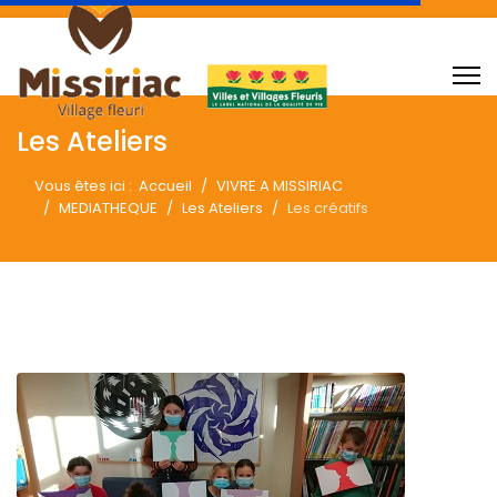
Les Ateliers
Vous êtes ici :
Accueil
VIVRE A MISSIRIAC
MEDIATHEQUE
Les Ateliers
Les créatifs