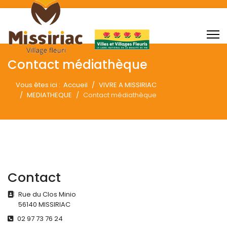
Contact médiathèque
Vous êtes ici :
Accueil
VIVRE A MISSIRIAC
MEDIATHEQUE
Contact médiathèque
Contact
Adresse
Rue du Clos Minio
56140 MISSIRIAC
Téléphone
02 97 73 76 24