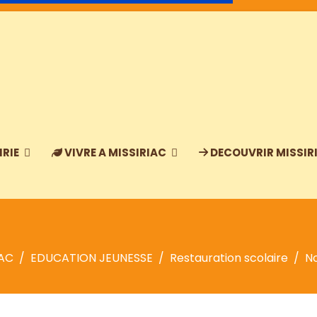
IRIE
VIVRE A MISSIRIAC
DECOUVRIR MISSIR
IAC
EDUCATION JEUNESSE
Restauration scolaire
N