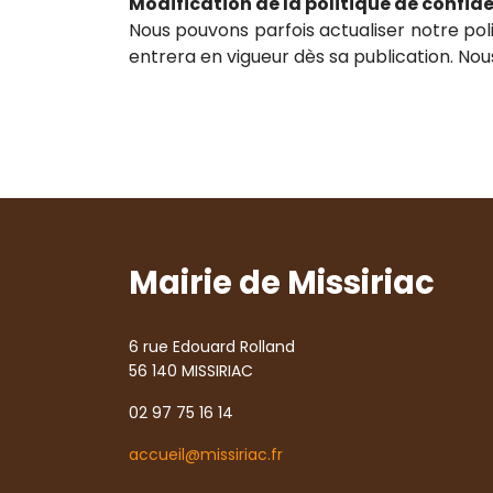
Modification de la politique de confide
Nous pouvons parfois actualiser notre poli
entrera en vigueur dès sa publication. No
Mairie de Missiriac
6 rue Edouard Rolland
56 140 MISSIRIAC
02 97 75 16 14
accueil@missiriac.fr